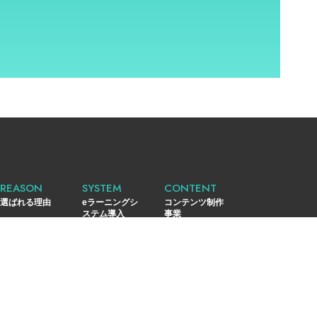
REASON
SYSTEM
CONTENT
選ばれる理由
eラーニングシ
コンテンツ制作
ステム導入
事業
SUGU-e
SYSTEM
PORTFOLIO
eラーニング教
システム開発事
実績紹介
材
業
RECRUIT
CONTACT
採用情報
お問い合わせ